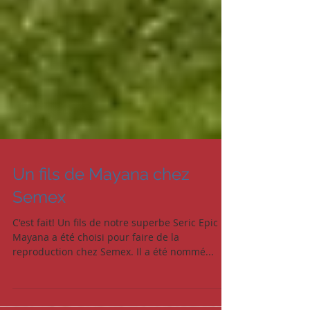
Un fils de Mayana chez
Semex
C'est fait! Un fils de notre superbe Seric Epic
Mayana a été choisi pour faire de la
reproduction chez Semex. Il a été nommé...