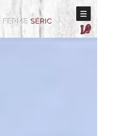
FERME
SÉRIC
INC.