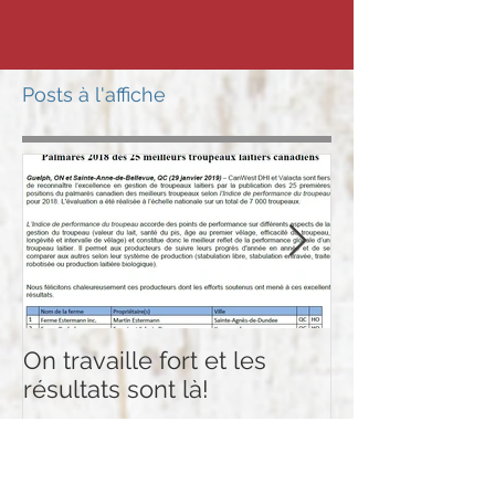
Posts à l'affiche
On travaille fort et les
Plusieurs certi
résultats sont là!
d'Holstein Ca