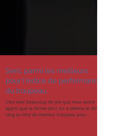
Seric parmi les meilleurs
pour l'indice de performance
du troupeau.
C'est avec beaucoup de joie que nous avons
appris que la Ferme Séric inc a obtenu le 2ème
rang au titre de meilleur troupeau pour...