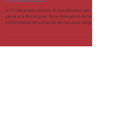
avec une excellente
classification.
Le 21 décembre dernier le classificateur est
passé à la ferme pour faire l'évaluation de la
conformation de certaines de nos purs sangs...