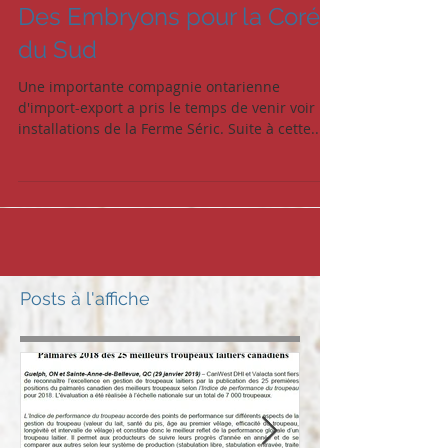
Des Embryons pour la Corée
du Sud
Une importante compagnie ontarienne
d'import-export a pris le temps de venir voir les
installations de la Ferme Séric. Suite à cette...
Posts à l'affiche