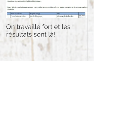
On travaille fort et les
Plusieurs certi
résultats sont là!
d'Holstein Ca
Posts Récents
Seric parmi les meilleurs pour
l'indice de performance du
troupeau.