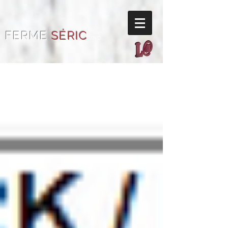
FERME
SÉRIC
INC.